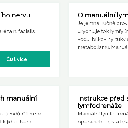
ního nervu
O manuální lym
Je jemná, ručně prov
éza n. facialis,
urychluje tok lymfy 
vodu, bílkoviny, tuk
metabolismu. Manuální
Číst více
ích manuální
Instrukce před 
lymfodrenáže
 důvodů. Cítím se
Manuální lymfodrenáž
k jídlu. Jsem
operacích, očista tě