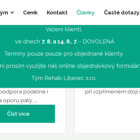
tým
Ceník
Kontakt
Články
Časté dotazy
Vážení klienti,
ve dnech
7. 8. a 14. 8.. 7.
- DOVOLENÁ
Termíny pouze pouze pro objednané klienty.
Jak správně cho
té a vyráběné
ání prosím využijte náš online objednávkový formulář
 International. Jsou
1) Správná výška berl
Tým Rehab Liberec s.r.o.
dporu a tlumení v
nastavenou výšku ber
n podpora podélné i
při vzpřímeném stoji s
 oporu paty, ...
Číst více