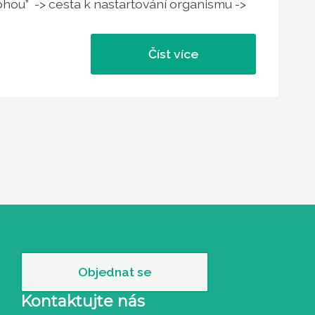
ohou” -> cesta k nastartování organismu ->
Číst více
Objednat se
Kontaktujte nás