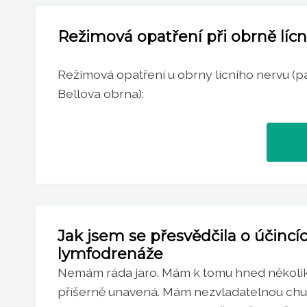
Režimová opatření při obrně líc
Režimová opatření u obrny lícního nervu (par
Bellova obrna):
Jak jsem se přesvědčila o účinc
lymfodrenáže
Nemám ráda jaro. Mám k tomu hned několik
příšerně unavená. Mám nezvladatelnou chuť 