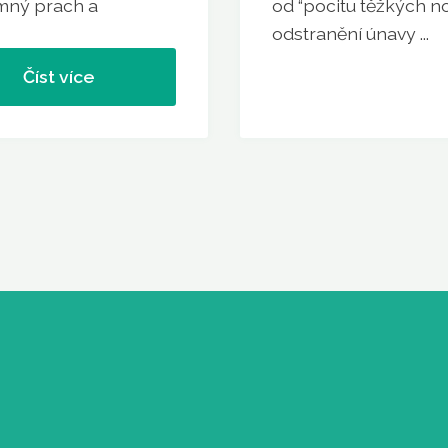
omný prach a
od “pocitu těžkých n
odstranění únavy ...
Číst více