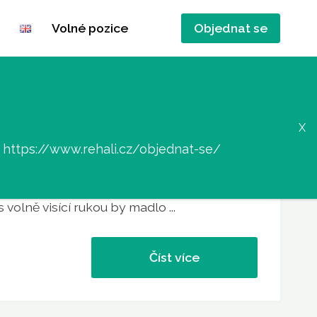
Volné pozice
Objednat se
dit o berlích?
:
https://www.rehali.cz/objednat-se/
í V první řadě je nutné mít správně
lí. Orientační výška by měla být taková, že
 volně visící rukou by madlo ...
Číst více