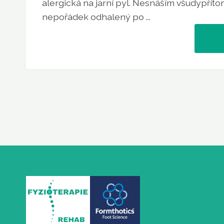
alergická na jarní pyl. Nesnáším všudypřít
nepořádek odhalený po ...