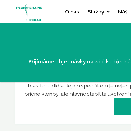
O nás
Služby
Náš 
Proč stélky Formthotics?
Formthotics jsou ortopedické stélky vyvinu
Přijímáme objednávky na
září, k objedn
na Novém Zélandu společností Foot Science
navrženy tak, aby poskytovaly optimální po
oblasti chodidla. Jejich specifikem je neje
příčné klenby, ale hlavně stabilita ukotvení a